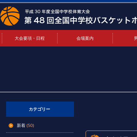
大会要項・日程
会場案内
カテゴリー
新着
(50)