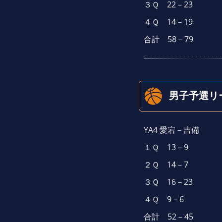
３Ｑ 22－23
４Ｑ 14－19
合計 58－79
男子予選リ
YA4 愛宕－吉備
１Ｑ 13－9
２Ｑ 14－7
３Ｑ 16－23
４Ｑ 9－6
合計 52－45