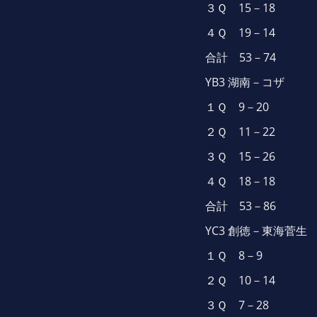
３Ｑ 15－18
４Ｑ 19－14
合計 53－74
YB3 湖南－コザ
１Ｑ 9－20
２Ｑ 11－22
３Ｑ 15－26
４Ｑ 18－18
合計 53－86
YC3 創徳－東海菅生
１Ｑ 8－9
２Ｑ 10－14
３Ｑ 7－28