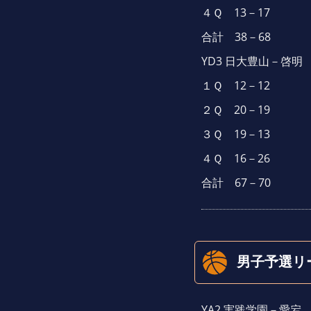
４Ｑ 13－17
合計 38－68
YD3 日大豊山－啓明
１Ｑ 12－12
２Ｑ 20－19
３Ｑ 19－13
４Ｑ 16－26
合計 67－70
男子予選リ
YA2 実践学園－愛宕