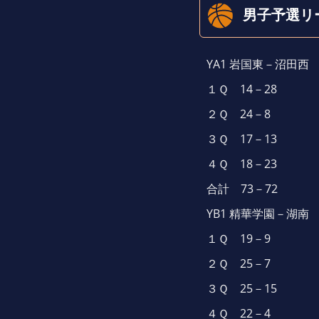
男子予選リ
YA1 岩国東－沼田西
１Ｑ 14－28
２Ｑ 24－8
３Ｑ 17－13
４Ｑ 18－23
合計 73－72
YB1 精華学園－湖南
１Ｑ 19－9
２Ｑ 25－7
３Ｑ 25－15
４Ｑ 22－4