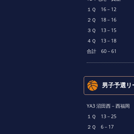
１Ｑ 16－12
２Ｑ 18－16
３Ｑ 13－15
４Ｑ 13－18
合計 60－61
男子予選リ
YA3 沼田西－西福岡
１Ｑ 13－25
２Ｑ 6－17