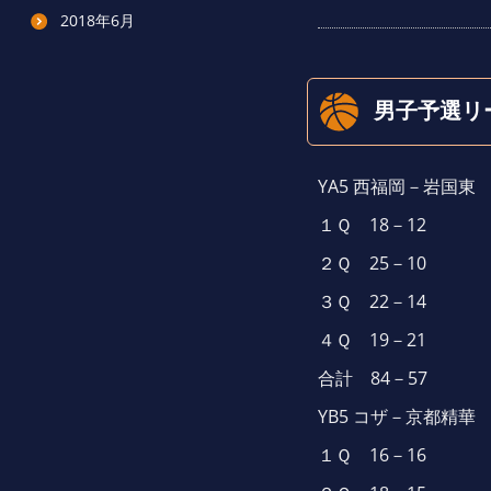
2018年6月
男子予選リ
YA5 西福岡－岩国東
１Ｑ 18－12
２Ｑ 25－10
３Ｑ 22－14
４Ｑ 19－21
合計 84－57
YB5 コザ－京都精華
１Ｑ 16－16