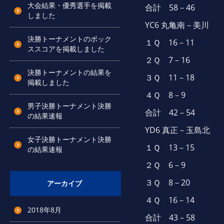
大会結果・優秀選手を掲載
合計 58－46
しました
YC6 丸亀南－美川
決勝トーナメントのボック
１Ｑ 16－11
ススコアを掲載しました
２Ｑ 7－16
決勝トーナメントの結果を
３Ｑ 11－18
掲載しました
４Ｑ 8－9
男子決勝トーナメント決勝
合計 42－54
の結果速報
YD6 真正－玉島北
女子決勝トーナメント決勝
１Ｑ 13－15
の結果速報
２Ｑ 6－9
３Ｑ 8－20
アーカイブ
４Ｑ 16－14
2018年8月
合計 43－58